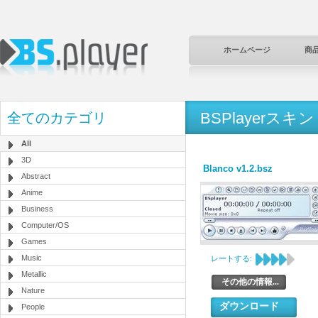
ホームページ
商
BSPlayerスキン
全てのカテゴリ
All
3D
Blanco v1.2.bsz
Abstract
Anime
Business
Computer/OS
Games
Music
レートする:
Metallic
その他の情報...
Nature
ダウンロード
People