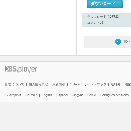
ダウンロード
ダウンロード:
128732
コメント: 3
前へ
広告について
|
個人情報規定
|
最新情報
|
Affiliate
|
サイト・マップ
|
連絡先
|
法
Български
|
Deutsch
|
English
|
Español
|
Magyar
|
Polski
|
Português brasileiro