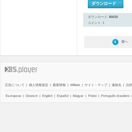
ダウンロード
ダウンロード:
80020
コメント: 1
前へ
広告について
|
個人情報規定
|
最新情報
|
Affiliate
|
サイト・マップ
|
連絡先
|
法
Български
|
Deutsch
|
English
|
Español
|
Magyar
|
Polski
|
Português brasileiro