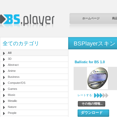
ホームページ
商
BSPlayerスキン
全てのカテゴリ
All
3D
Ballistic for BS 1.0
Abstract
Anime
Business
Computer/OS
Games
Music
レートする:
Metallic
その他の情報...
Nature
ダウンロード
People