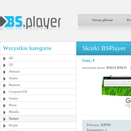
Strona główna
Pr
Skórki BSPlayer
Wszystkie kategorie
All
Gaia_4
3D
utworzone przez:
HALO HALO
Abstract
Anime
Business
Computer/OS
Games
Music
Metallic
Nature
Pobrania:
119793
People
Komentarze: 1