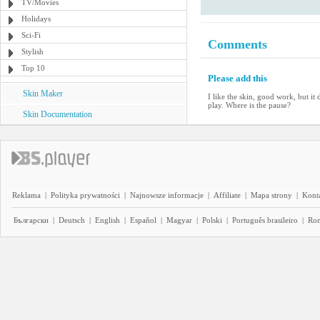
TV/Movies
Holidays
Sci-Fi
Comments
Stylish
Top 10
Please add this
Skin Maker
I like the skin, good work, but i
play. Where is the pause?
Skin Documentation
Reklama
|
Polityka prywatności
|
Najnowsze informacje
|
Affiliate
|
Mapa strony
|
Kont
Български
|
Deutsch
|
English
|
Español
|
Magyar
|
Polski
|
Português brasileiro
|
Ro