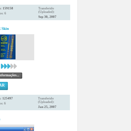
s:
159158
Transferido
(Uploaded):
os: 6
Sep 30, 2007
Skin
nformações...
AR
s:
125497
Transferido
(Uploaded):
s: 6
Jan 25, 2007
n