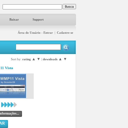
Baixar
Support
Área do Usuário - Entrar
|
Cadastre-se
▲
▼
▲
▼
Sort by:
rating
|
downloads
1 Vista
nformações...
AR