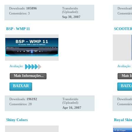
Downloads:
105896
Transferido
Download
(Uploaded):
Comentários: 3
Comentári
Sep 30, 2007
BSP - WMP 11
SCOOTER 
Avaliação:
Avaliação:
Mais Informações...
Mais I
BAIXAR
BAIX
Downloads:
196192
Transferido
Download
(Uploaded):
Comentários: 28
Comentário
Apr 16, 2007
Shiny Colors
Royal Ski