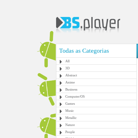
Todas as Categorias
All
3D
Abstract
Anime
Business
Computer/OS
Games
Music
Metallic
Nature
People