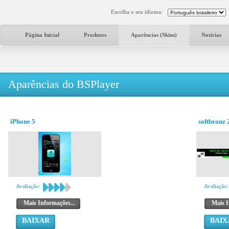
Escolha o seu idioma:
Página Inicial
Produtos
Aparências (Skins)
Notícias
Aparências do BSPlayer
iPhone 5
softbrauz 
Avaliação:
Avaliação:
Mais Informações...
Mais I
BAIXAR
BAIX