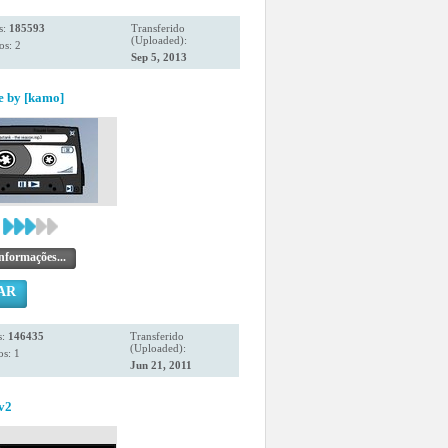
s:
185593
Transferido
(Uploaded):
os: 2
Sep 5, 2013
e by [kamo]
nformações...
AR
s:
146435
Transferido
(Uploaded):
s: 1
Jun 21, 2011
.v2