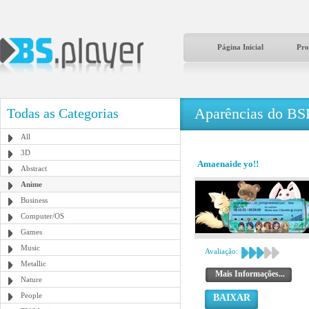
Página Inicial
Pro
Aparências do BS
Todas as Categorias
All
3D
Amaenaide yo!!
Abstract
Anime
Business
Computer/OS
Games
Music
Avaliação:
Metallic
Mais Informações...
Nature
People
BAIXAR