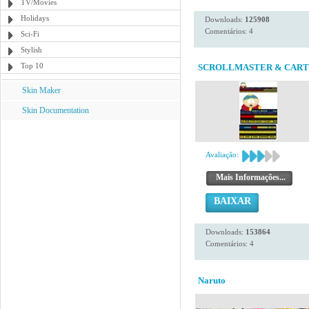
TV/Movies
Holidays
Downloads:
125908
Comentários: 4
Sci-Fi
Stylish
Top 10
SCROLLMASTER & CAR
Skin Maker
Skin Documentation
Avaliação:
Mais Informações...
BAIXAR
Downloads:
153864
Comentários: 4
Naruto