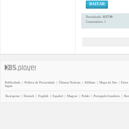
BAIXAR
Downloads:
115739
Comentários: 1
Publicidade
|
Política de Privacidade
|
Últimas Notícias
|
Affiliate
|
Mapa do Site
|
Entre
legais
Български
|
Deutsch
|
English
|
Español
|
Magyar
|
Polski
|
Português brasileiro
|
Ro