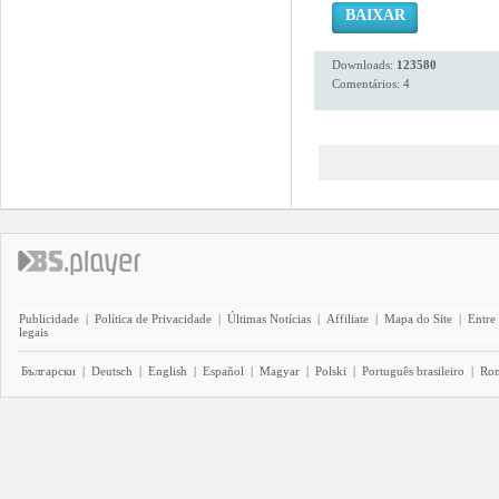
BAIXAR
Downloads:
123580
Comentários: 4
Publicidade
|
Política de Privacidade
|
Últimas Notícias
|
Affiliate
|
Mapa do Site
|
Entre
legais
Български
|
Deutsch
|
English
|
Español
|
Magyar
|
Polski
|
Português brasileiro
|
Ro