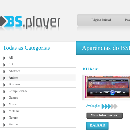
Página Inicial
Pro
Aparências do BS
Todas as Categorias
All
3D
KH Kairi
Abstract
Anime
Business
Computer/OS
Games
Music
Avaliação:
Metallic
Mais Informações...
Nature
People
BAIXAR