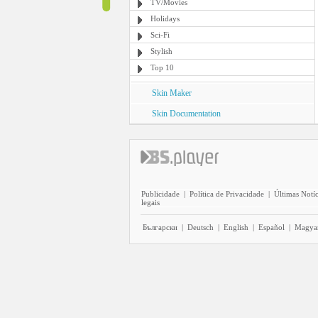
TV/Movies
Holidays
Sci-Fi
Stylish
Top 10
Skin Maker
Skin Documentation
Publicidade
|
Política de Privacidade
|
Últimas Notíc
legais
Български
|
Deutsch
|
English
|
Español
|
Magya