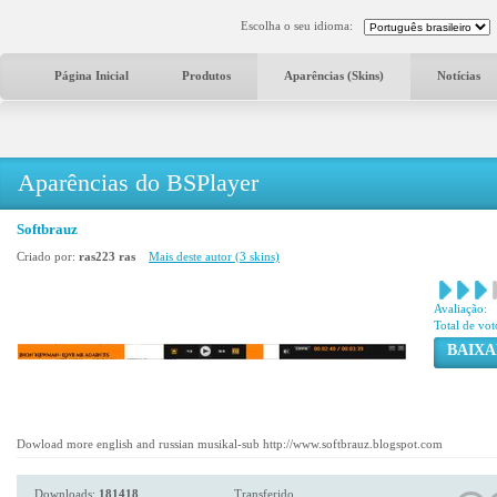
Escolha o seu idioma:
Página Inicial
Produtos
Aparências (Skins)
Notícias
Aparências do BSPlayer
Softbrauz
Criado por:
ras223 ras
Mais deste autor (3 skins)
Avaliação:
Total de vot
BAIXA
Dowload more english and russian musikal-sub http://www.softbrauz.blogspot.com
Downloads:
181418
Transferido