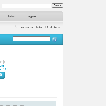
Baixar
Support
Área do Usuário - Entrar
|
Cadastre-se
2.9
os:
20
R