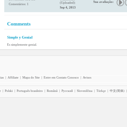
Sua avaliação:
(Uploaded):
Comentários: 1
Sep 4, 2013
Comments
Simple y Genial
Es simplemente genial.
ias
|
Affiliate
|
Mapa do Site
|
Entre em Contato Conosco
|
Avisos
r
|
Polski
|
Português brasileiro
|
Română
|
Pyccĸий
|
Slovenščina
|
Türkçe
|
中文(简体)