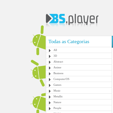
Todas as Categorias
All
3D
Abstract
Anime
Business
Computer/OS
Games
Music
Metallic
Nature
People