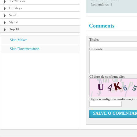
TV/Movies
Comentários: 1
Holidays
Sci-Fi
Stylish
Comments
Top 10
Título
:
Skin Maker
Skin Documentation
Comente
:
Código de confirmação
:
Digite o código de confirmação
:
SALVE O COMENTÁR