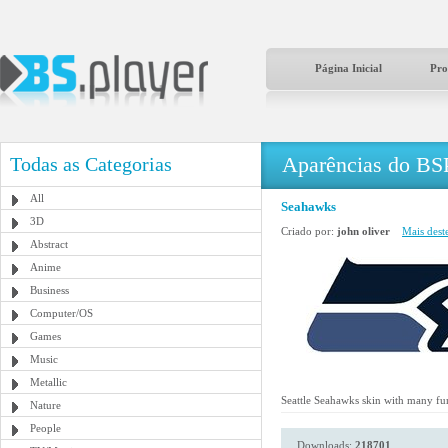
Página Inicial
Pro
Aparências do BS
Todas as Categorias
All
Seahawks
3D
Criado por:
john oliver
Mais deste
Abstract
Anime
Business
Computer/OS
Games
Music
Metallic
Seattle Seahawks skin with many fu
Nature
People
Downloads:
218701