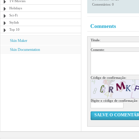
TV/Movies
Comentários: 0
Holidays
Sci-Fi
Stylish
Comments
Top 10
Título
:
Skin Maker
Skin Documentation
Comente
:
Código de confirmação
:
Digite o código de confirmação
:
SALVE O COMENTÁR