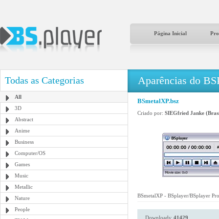
Página Inicial
Pro
Aparências do BS
Todas as Categorias
All
BSmetalXP.bsz
3D
Criado por:
SIEGfried Janke (Brasi
Abstract
Anime
Business
Computer/OS
Games
Music
Metallic
BSmetalXP - BSplayer/BSplayer Pr
Nature
People
Downloads:
41429