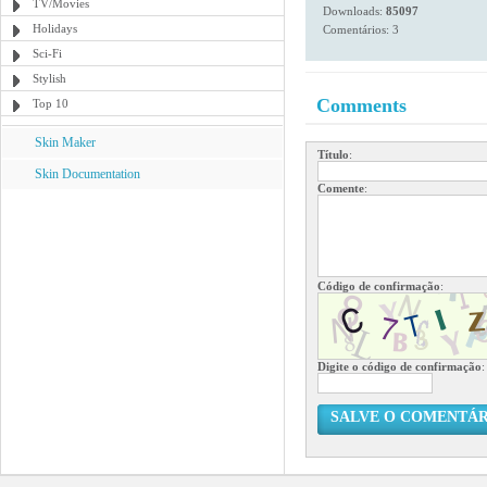
TV/Movies
Downloads:
85097
Holidays
Comentários: 3
Sci-Fi
Stylish
Comments
Top 10
Skin Maker
Título
:
Skin Documentation
Comente
:
Código de confirmação
:
Digite o código de confirmação
:
SALVE O COMENTÁR