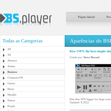
Página Inicial
Pro
Aparências do BS
Todas as Categorias
All
Kiss 150% the best simple ski
3D
Criado por:
Steve Dewael
Abstract
Anime
Business
Computer/OS
Games
Music
Metallic
Kiss skin 50% bigger for large scree
Nature
Updated: 8.2022
People