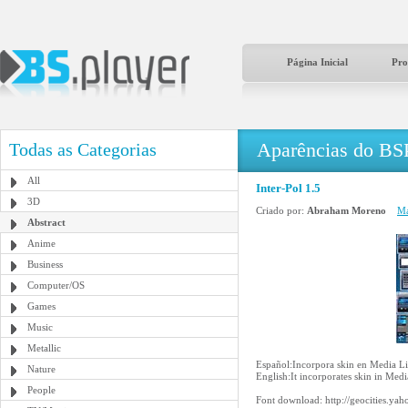
Página Inicial
Pro
Aparências do BS
Todas as Categorias
All
Inter-Pol 1.5
3D
Criado por:
Abraham Moreno
Ma
Abstract
Anime
Business
Computer/OS
Games
Music
Metallic
Español:Incorpora skin en Media Lib
Nature
English:It incorporates skin in Medi
People
Font download: http://geocities.yah