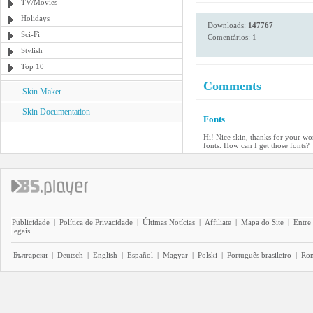
TV/Movies
Holidays
Downloads:
147767
Sci-Fi
Comentários: 1
Stylish
Top 10
Comments
Skin Maker
Skin Documentation
Fonts
Hi! Nice skin, thanks for your wor
fonts. How can I get those fonts?
Publicidade
|
Política de Privacidade
|
Últimas Notícias
|
Affiliate
|
Mapa do Site
|
Entre
legais
Български
|
Deutsch
|
English
|
Español
|
Magyar
|
Polski
|
Português brasileiro
|
Ro