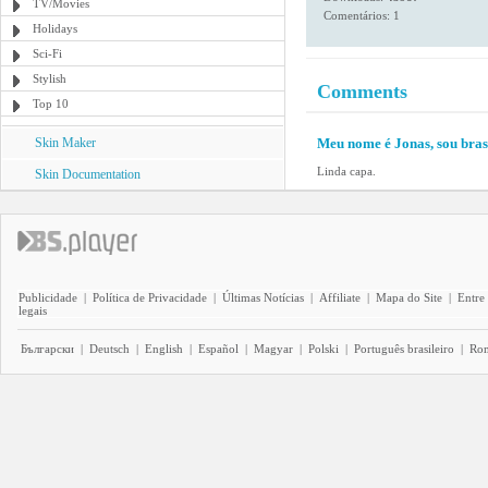
TV/Movies
Comentários: 1
Holidays
Sci-Fi
Stylish
Comments
Top 10
Skin Maker
Meu nome é Jonas, sou bras
Linda capa.
Skin Documentation
Publicidade
|
Política de Privacidade
|
Últimas Notícias
|
Affiliate
|
Mapa do Site
|
Entre
legais
Български
|
Deutsch
|
English
|
Español
|
Magyar
|
Polski
|
Português brasileiro
|
Ro