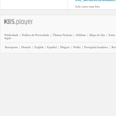
hola como estas bies
Publicidade
|
Política de Privacidade
|
Últimas Notícias
|
Affiliate
|
Mapa do Site
|
Entre
legais
Български
|
Deutsch
|
English
|
Español
|
Magyar
|
Polski
|
Português brasileiro
|
Ro