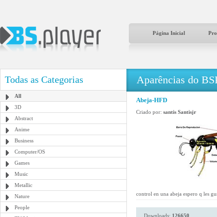
Página Inicial
Pro
Aparências do BS
Todas as Categorias
All
Abeja-HFD
3D
Criado por:
santis Santisjr
Abstract
Anime
Business
Computer/OS
Games
Music
Metallic
control en una abeja espero q les gu
Nature
People
Downloads:
126650