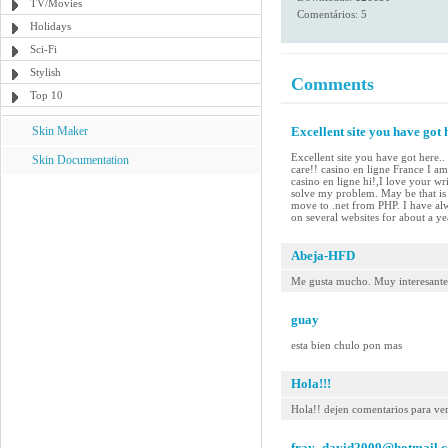
TV/Movies
Comentários: 5
Holidays
Sci-Fi
Stylish
Comments
Top 10
Skin Maker
Excellent site you have got h
Excellent site you have got here..
Skin Documentation
care!! casino en ligne France I am 
casino en ligne hi!,I love your w
solve my problem. May be that is 
move to .net from PHP. I have alw
on several websites for about a y
Abeja-HFD
Me gusta mucho. Muy interesante
guay
esta bien chulo pon mas
Hola!!!
Hola!! dejen comentarios para ver
fray_david2009@hotmail.