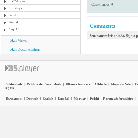
TV/Movies
Comentários: 0
Holidays
Sci-Fi
Stylish
Comments
Top 10
Sem comentários ainda. Seja o p
Skin Maker
Skin Documentation
Publicidade
|
Política de Privacidade
|
Últimas Notícias
|
Affiliate
|
Mapa do Site
|
E
legais
Български
|
Deutsch
|
English
|
Español
|
Magyar
|
Polski
|
Português brasileiro
|