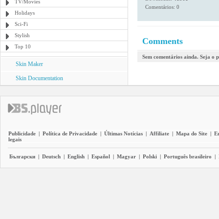
TV/Movies
Comentários: 0
Holidays
Sci-Fi
Stylish
Comments
Top 10
Sem comentários ainda. Seja o p
Skin Maker
Skin Documentation
Publicidade
|
Política de Privacidade
|
Últimas Notícias
|
Affiliate
|
Mapa do Site
|
E
legais
Български
|
Deutsch
|
English
|
Español
|
Magyar
|
Polski
|
Português brasileiro
|