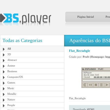
Página Inicial
Pro
Aparências do BS
Todas as Categorias
All
Flat_Rectabgle
3D
Criado por:
Proft (Homepage: htpp
Abstract
Anime
Business
Computer/OS
Games
Music
Metallic
Flat_Rectabgle
Nature
People
Downloads:
41561