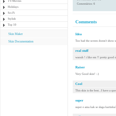
TV/Movies
Comentários: 6
Holidays
Sci-Fi
Stylish
Comments
Top 10
Skin Maker
Idea
Too bad the screen doesn't show s
Skin Documentation
real stuff
waouh ! i like em !! pretty good s
Raiser
Very Good skin! :-)
Cool
This skin is the best...I have a qu
super
super e ama kak se slaga kartinka