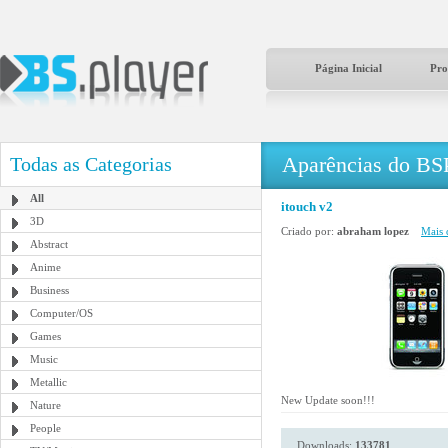
Página Inicial
Pro
Aparências do BS
Todas as Categorias
All
itouch v2
3D
Criado por:
abraham lopez
Mais 
Abstract
Anime
Business
Computer/OS
Games
Music
Metallic
New Update soon!!!
Nature
People
Downloads:
133781