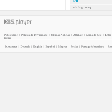
nell
kak da go svalq
Publicidade
|
Política de Privacidade
|
Últimas Notícias
|
Affiliate
|
Mapa do Site
|
Entre
legais
Български
|
Deutsch
|
English
|
Español
|
Magyar
|
Polski
|
Português brasileiro
|
Ro