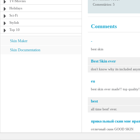
TV/Movies
Comentários: 5
Holidays
Sci-Fi
Stylish
Comments
Top 10
Skin Maker
-
best skin
Skin Documentation
Best Skin ever
don't know why its included any
eu
best skin ever made!! top quality!
best
all time best! ever.
прикольный скин мне нра
отличный скин GOOD SKIN