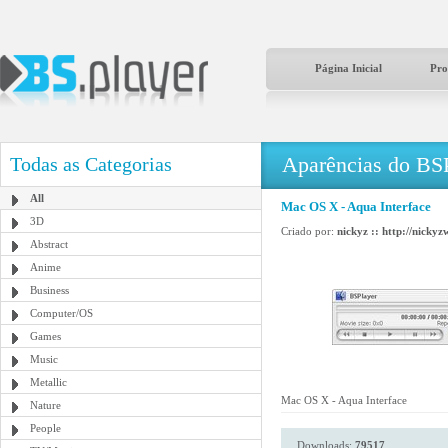
Página Inicial
Pro
Aparências do BS
Todas as Categorias
All
Mac OS X - Aqua Interface
3D
Criado por:
nickyz :: http://nickyz
Abstract
Anime
Business
Computer/OS
Games
Music
Metallic
Mac OS X - Aqua Interface
Nature
People
Downloads:
79517