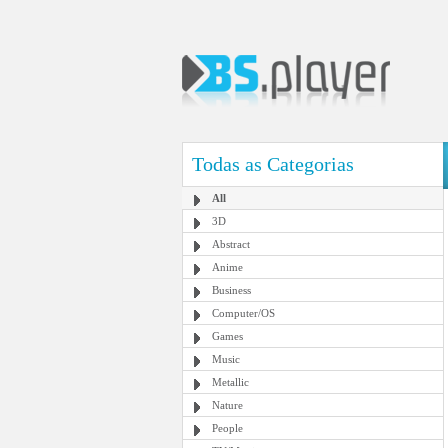
Todas as Categorias
All
3D
Abstract
Anime
Business
Computer/OS
Games
Music
Metallic
Nature
People