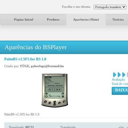
Escolha o seu idioma:
Página Inicial
Produtos
Aparências (Skins)
Notícias
Aparências do BSPlayer
PalmBS v2.5FS for BS 1.0
Criado por:
FÜGE, gaborfuge@freemail.hu
Avaliação:
Total de vot
BAIXA
PalmBS v2.5FS for BS 1.0
Downloads:
80731
Transferido