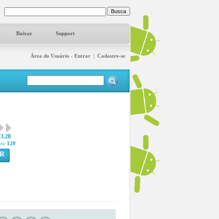
Baixar
Support
Área do Usuário - Entrar
|
Cadastre-se
3.28
os:
120
R