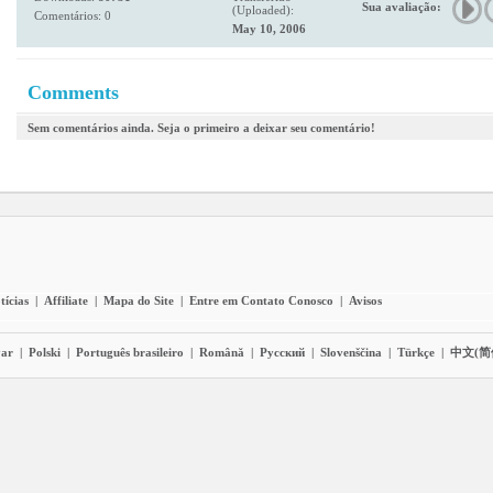
Sua avaliação:
(Uploaded):
Comentários: 0
May 10, 2006
Comments
Sem comentários ainda. Seja o primeiro a deixar seu comentário!
tícias
|
Affiliate
|
Mapa do Site
|
Entre em Contato Conosco
|
Avisos
ar
|
Polski
|
Português brasileiro
|
Română
|
Pyccĸий
|
Slovenščina
|
Türkçe
|
中文(简