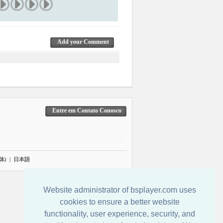
Add your Comment
Entre em Contato Conosco
体)
|
日本語
Website administrator of bsplayer.com uses
cookies to ensure a better website
functionality, user experience, security, and