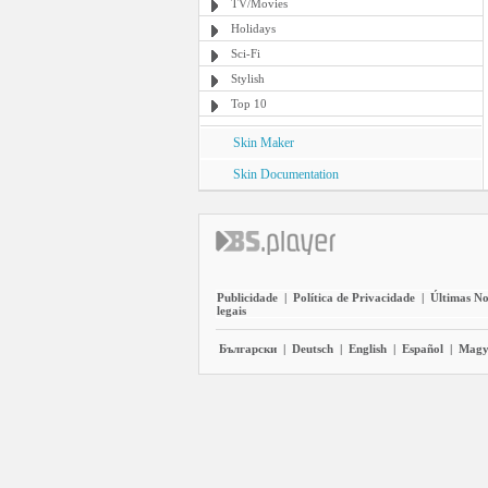
TV/Movies
Holidays
Sci-Fi
Stylish
Top 10
Skin Maker
Skin Documentation
Publicidade
|
Política de Privacidade
|
Últimas No
legais
Български
|
Deutsch
|
English
|
Español
|
Magy