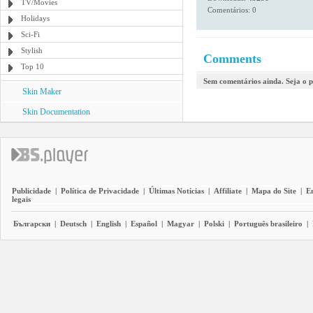
TV/Movies
Comentários: 0
Holidays
Sci-Fi
Stylish
Comments
Top 10
Sem comentários ainda. Seja o p
Skin Maker
Skin Documentation
Publicidade
|
Política de Privacidade
|
Últimas Notícias
|
Affiliate
|
Mapa do Site
|
E
legais
Български
|
Deutsch
|
English
|
Español
|
Magyar
|
Polski
|
Português brasileiro
|