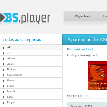
Página Inicial
Pro
Aparências do BS
Todas as Categorias
All
Pourquoi pas ? - v1
3D
Criado por:
bauret@free.fr
Abstract
Anime
Business
Computer/OS
Games
Music
Metallic
Pourquoi pas ? - v1
Nature
People
Downloads:
43256