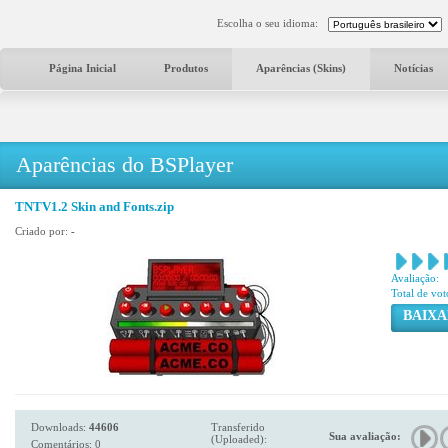
Escolha o seu idioma:
Página Inicial
Produtos
Aparências (Skins)
Notícias
Aparências do BSPlayer
TNTV1.2 Skin and Fonts.zip
Criado por:
-
Avaliação:
Total de vot
BAIXA
Downloads:
44606
Transferido
Sua avaliação:
(Uploaded):
Comentários: 0