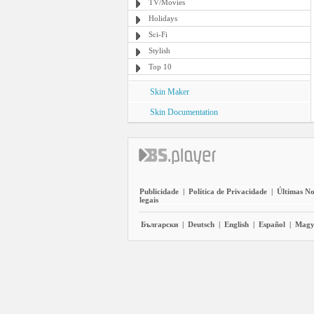
TV/Movies
Holidays
Sci-Fi
Stylish
Top 10
Skin Maker
Skin Documentation
Publicidade
|
Política de Privacidade
|
Últimas No
legais
Български
|
Deutsch
|
English
|
Español
|
Magy