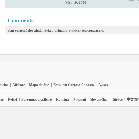
May 10, 2006
Comments
Sem comentários ainda. Seja o primeiro a deixar seu comentário!
tícias
|
Affiliate
|
Mapa do Site
|
Entre em Contato Conosco
|
Avisos
ar
|
Polski
|
Português brasileiro
|
Română
|
Pyccĸий
|
Slovenščina
|
Türkçe
|
中文(简