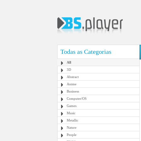
Todas as Categorias
All
3D
Abstract
Anime
Business
Computer/OS
Games
Music
Metallic
Nature
People