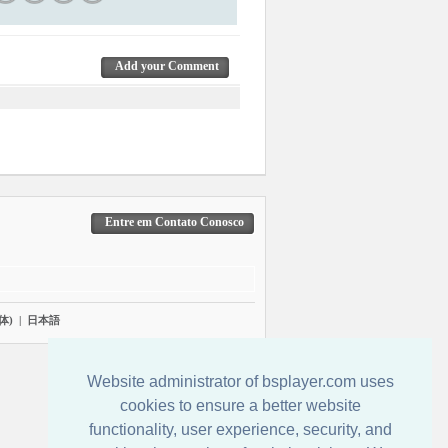
Add your Comment
Entre em Contato Conosco
体)
|
日本語
Website administrator of bsplayer.com uses
cookies to ensure a better website
functionality, user experience, security, and