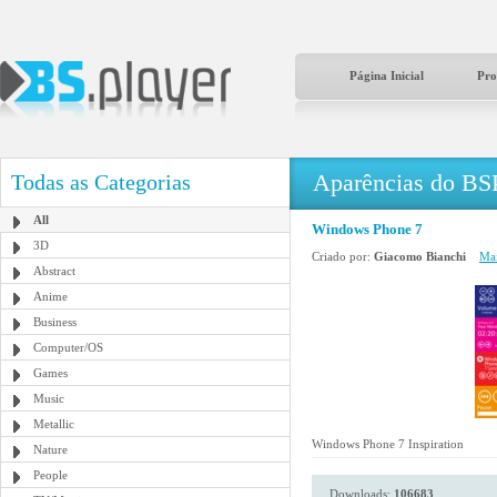
Página Inicial
Pro
Aparências do BS
Todas as Categorias
All
Windows Phone 7
3D
Criado por:
Giacomo Bianchi
Mai
Abstract
Anime
Business
Computer/OS
Games
Music
Metallic
Windows Phone 7 Inspiration
Nature
People
Downloads:
106683