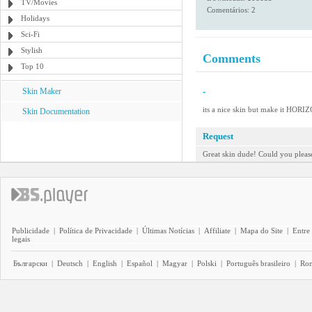
TV/Movies
Comentários: 2
Holidays
Sci-Fi
Stylish
Comments
Top 10
Skin Maker
-
its a nice skin but make it HORIZ
Skin Documentation
Request
Great skin dude! Could you please
Publicidade
|
Política de Privacidade
|
Últimas Notícias
|
Affiliate
|
Mapa do Site
|
Entre
legais
Български
|
Deutsch
|
English
|
Español
|
Magyar
|
Polski
|
Português brasileiro
|
Ro