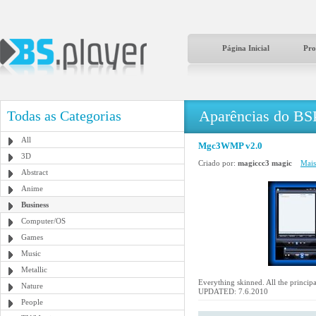
Página Inicial
Pro
Aparências do BS
Todas as Categorias
All
Mgc3WMP v2.0
3D
Criado por:
magiccc3 magic
Mais
Abstract
Anime
Business
Computer/OS
Games
Music
Metallic
Everything skinned. All the principa
Nature
UPDATED: 7.6.2010
People