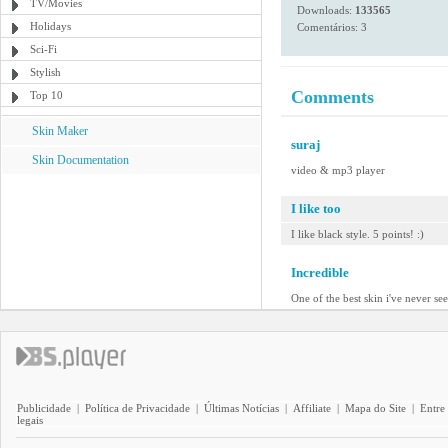
TV/Movies
Downloads:
133565
Holidays
Comentários: 3
Sci-Fi
Stylish
Comments
Top 10
Skin Maker
suraj
Skin Documentation
video & mp3 player
I like too
I like black style. 5 points! :)
Incredible
One of the best skin i've never s
Publicidade
|
Política de Privacidade
|
Últimas Notícias
|
Affiliate
|
Mapa do Site
|
Entre
legais