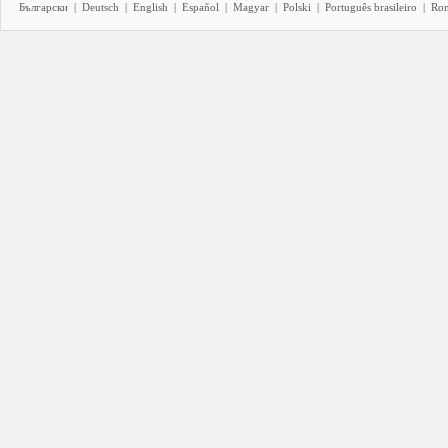
Български
|
Deutsch
|
English
|
Español
|
Magyar
|
Polski
|
Português brasileiro
|
Ro