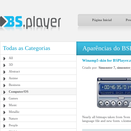
Página Inicial
Pro
Aparências do BS
Todas as Categorias
All
Winamp5 skin for BSPlayer.z
3D
Criado por:
Simonster 7, simonst
Abstract
Anime
Business
Computer/OS
Games
Music
Metallic
Nearly all bitmaps taken from Sven
Nature
language file and new fonts. s.kis
People