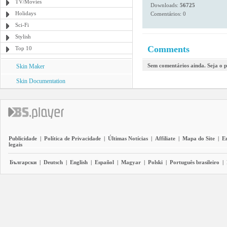
TV/Movies
Downloads:
56725
Holidays
Comentários: 0
Sci-Fi
Stylish
Comments
Top 10
Sem comentários ainda. Seja o p
Skin Maker
Skin Documentation
Publicidade
|
Política de Privacidade
|
Últimas Notícias
|
Affiliate
|
Mapa do Site
|
E
legais
Български
|
Deutsch
|
English
|
Español
|
Magyar
|
Polski
|
Português brasileiro
|