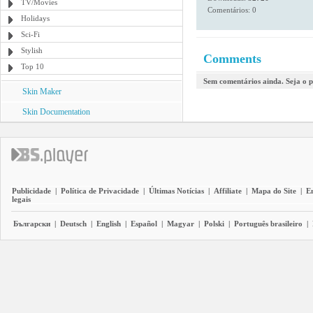
TV/Movies
Comentários: 0
Holidays
Sci-Fi
Stylish
Comments
Top 10
Sem comentários ainda. Seja o p
Skin Maker
Skin Documentation
Publicidade
|
Política de Privacidade
|
Últimas Notícias
|
Affiliate
|
Mapa do Site
|
E
legais
Български
|
Deutsch
|
English
|
Español
|
Magyar
|
Polski
|
Português brasileiro
|