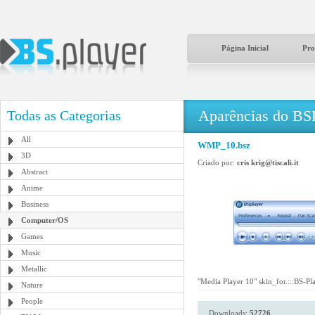
Página Inicial
Pro
Aparências do BS
Todas as Categorias
All
WMP_10.bsz
3D
Criado por:
cris krig@tiscali.it
Abstract
Anime
Business
Computer/OS
Games
Music
Metallic
"Media Player 10" skin_for.:::BS-Pla
Nature
People
Downloads:
52726