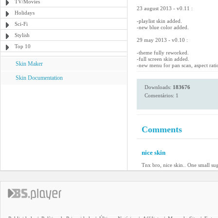
TV/Movies
23 august 2013 - v0.11 :
Holidays
-playlist skin added.
Sci-Fi
-new blue color added.
Stylish
29 may 2013 - v0.10 :
Top 10
-theme fully reworked.
-full screen skin added.
Skin Maker
-new menu for pan scan, aspect rati
Skin Documentation
Downloads:
183676
Comentários: 1
Comments
nice skin
Tnx bro, nice skin.. One small sug