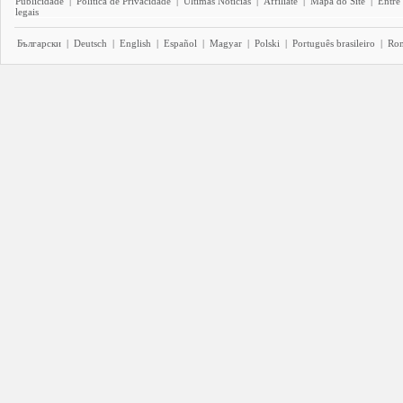
Publicidade
|
Política de Privacidade
|
Últimas Notícias
|
Affiliate
|
Mapa do Site
|
Entre
legais
Български
|
Deutsch
|
English
|
Español
|
Magyar
|
Polski
|
Português brasileiro
|
Ro