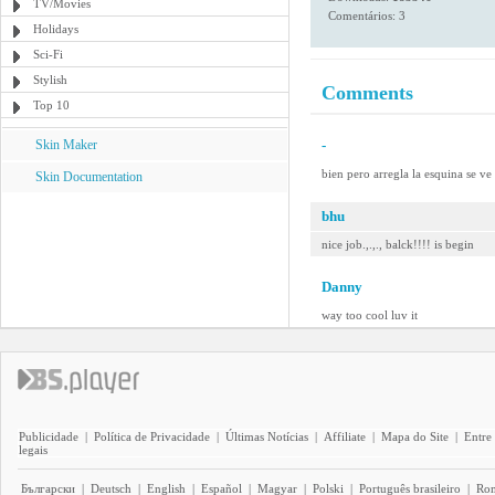
TV/Movies
Comentários: 3
Holidays
Sci-Fi
Stylish
Comments
Top 10
Skin Maker
-
bien pero arregla la esquina se ve
Skin Documentation
bhu
nice job.,.,., balck!!!! is begin
Danny
way too cool luv it
Publicidade
|
Política de Privacidade
|
Últimas Notícias
|
Affiliate
|
Mapa do Site
|
Entre
legais
Български
|
Deutsch
|
English
|
Español
|
Magyar
|
Polski
|
Português brasileiro
|
Ro