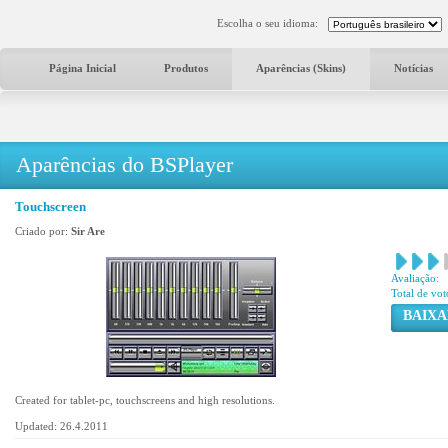
Escolha o seu idioma:
Página Inicial
Produtos
Aparências (Skins)
Notícias
Aparências do BSPlayer
Touchscreen
Criado por:
Sir Are
Avaliação:
Total de vot
BAIXA
Created for tablet-pc, touchscreens and high resolutions.
Updated: 26.4.2011