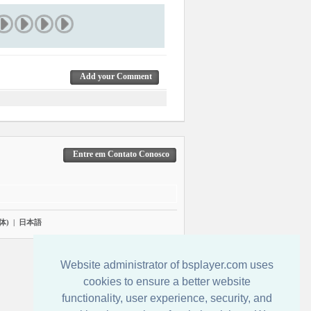
Add your Comment
Entre em Contato Conosco
体)
|
日本語
Website administrator of bsplayer.com uses
cookies to ensure a better website
functionality, user experience, security, and