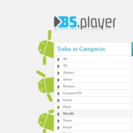
Todas as Categorias
All
3D
Abstract
Anime
Business
Computer/OS
Games
Music
Metallic
Nature
People