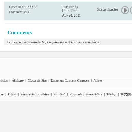
Downloads:
148277
Transferido
Sua avaliação:
(Uploaded):
Comentários: 0
Apr 24, 2011
Comments
Sem comentários ainda. Seja o primeiro a deixar seu comentário!
tícias
|
Affiliate
|
Mapa do Site
|
Entre em Contato Conosco
|
Avisos
ar
|
Polski
|
Português brasileiro
|
Română
|
Pyccĸий
|
Slovenščina
|
Türkçe
|
中文(简