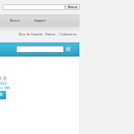
Baixar
Support
Área do Usuário - Entrar
|
Cadastre-se
3.12
os:
146
R