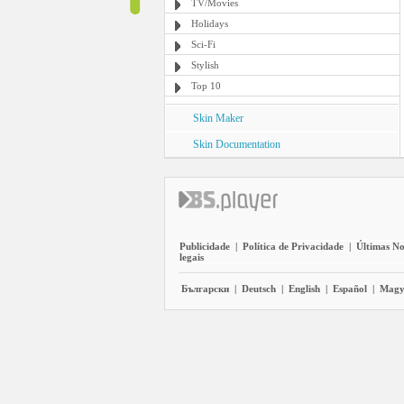
TV/Movies
Holidays
Sci-Fi
Stylish
Top 10
Skin Maker
Skin Documentation
Publicidade
|
Política de Privacidade
|
Últimas No
legais
Български
|
Deutsch
|
English
|
Español
|
Magy