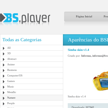
Página Inicial
Pro
Aparências do BS
Todas as Categorias
All
Simba skin v1.4
3D
Criado por:
Infernus, infernus@fro
Abstract
Anime
Business
Computer/OS
Games
Music
Metallic
Simba skin v1.4
Nature
People
Downloads:
117342