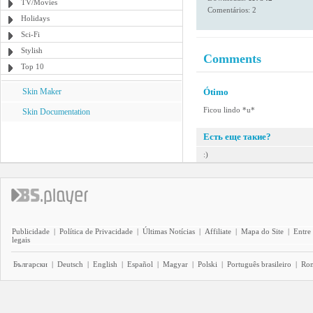
TV/Movies
Comentários: 2
Holidays
Sci-Fi
Stylish
Comments
Top 10
Skin Maker
Ótimo
Ficou lindo *u*
Skin Documentation
Есть еще такие?
:)
Publicidade
|
Política de Privacidade
|
Últimas Notícias
|
Affiliate
|
Mapa do Site
|
Entre
legais
Български
|
Deutsch
|
English
|
Español
|
Magyar
|
Polski
|
Português brasileiro
|
Ro