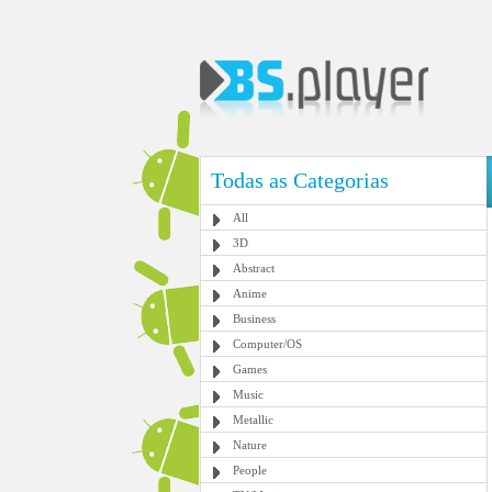
Todas as Categorias
All
3D
Abstract
Anime
Business
Computer/OS
Games
Music
Metallic
Nature
People