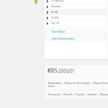
TV/Movies
Holidays
Sci-Fi
Stylish
Top 10
Skin Maker
Skin Documentation
Publicidade
|
Política de Privacidade
|
Últimas Notíc
legais
Български
|
Deutsch
|
English
|
Español
|
Magya