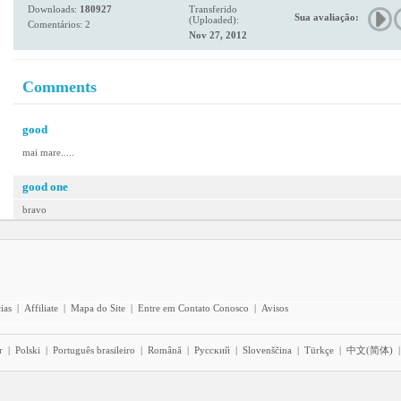
Downloads:
180927
Transferido
Sua avaliação:
(Uploaded):
Comentários: 2
Nov 27, 2012
Comments
good
mai mare.....
good one
bravo
ias
|
Affiliate
|
Mapa do Site
|
Entre em Contato Conosco
|
Avisos
r
|
Polski
|
Português brasileiro
|
Română
|
Pyccĸий
|
Slovenščina
|
Türkçe
|
中文(简体)