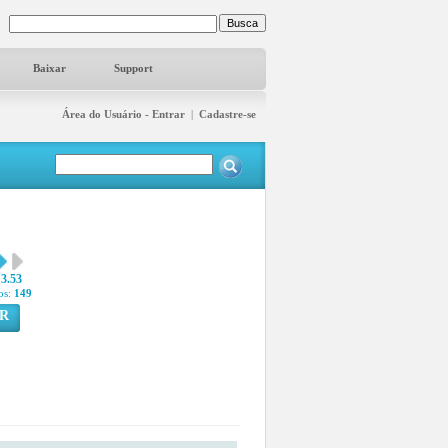
Baixar
Support
Área do Usuário - Entrar
|
Cadastre-se
3.53
os:
149
R