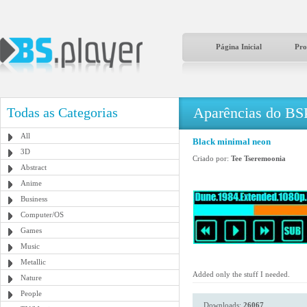
Página Inicial
Pro
Aparências do BS
Todas as Categorias
All
Black minimal neon
3D
Criado por:
Tee Tseremoonia
Abstract
Anime
Business
Computer/OS
Games
Music
Metallic
Added only the stuff I needed.
Nature
People
Downloads:
26067