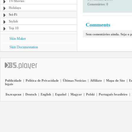
TV/Movies
Comentários: 0
Holidays
Sci-Fi
Stylish
Comments
Top 10
Sem comentários ainda. Seja o p
Skin Maker
Skin Documentation
Publicidade
|
Política de Privacidade
|
Últimas Notícias
|
Affiliate
|
Mapa do Site
|
E
legais
Български
|
Deutsch
|
English
|
Español
|
Magyar
|
Polski
|
Português brasileiro
|