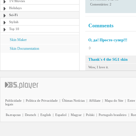
TV/Movies
Comentários: 2
Holidays
Sci-Fi
Stylish
Comments
Top 10
Skin Maker
О, да! Просто супер!!!
:)
Skin Documentation
Thank's 4 the SG1 skin
Wow, I love it.
Publicidade
|
Política de Privacidade
|
Últimas Notícias
|
Affiliate
|
Mapa do Site
|
Entre
legais
Български
|
Deutsch
|
English
|
Español
|
Magyar
|
Polski
|
Português brasileiro
|
Ro