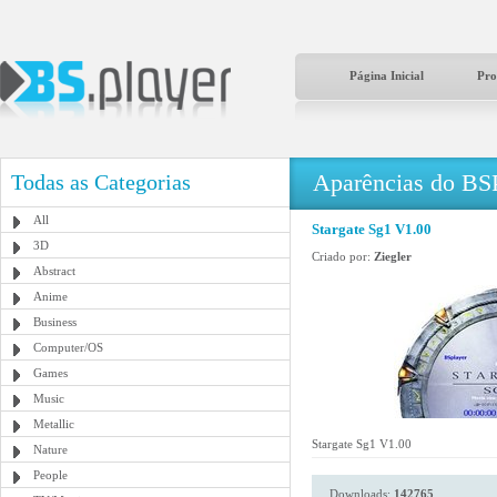
Página Inicial
Pro
Aparências do BS
Todas as Categorias
All
Stargate Sg1 V1.00
3D
Criado por:
Ziegler
Abstract
Anime
Business
Computer/OS
Games
Music
Metallic
Stargate Sg1 V1.00
Nature
People
Downloads:
142765