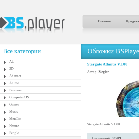
Главная
Продук
Обложки BSPlaye
Все категории
All
Stargate Atlantis V1.00
3D
Автор:
Ziegler
Abstract
Anime
Business
Computer/OS
Games
Music
Metallic
Stargate Atlantis V1.00
Nature
People
Скачиваний:
88509