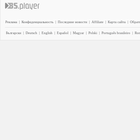
Реклама
|
Конфиденциальность
|
Последние новости
|
Affiliate
|
Карта сайта
|
Обратн
Български
|
Deutsch
|
English
|
Español
|
Magyar
|
Polski
|
Português brasileiro
|
Ro