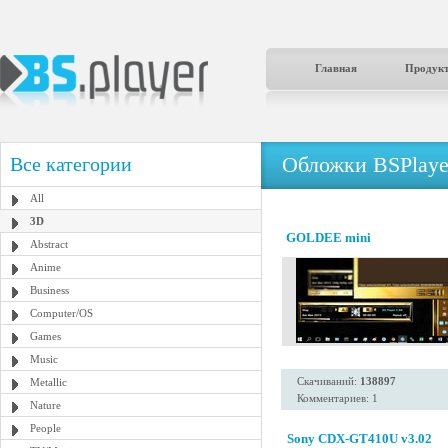
Главная
Продук
Обложки BSPlaye
Все категории
All
3D
GOLDEE mini
Abstract
Anime
Business
Computer/OS
Games
Music
Скачиваний:
138897
Metallic
Комментариев: 1
Nature
People
Sony CDX-GT410U v3.02