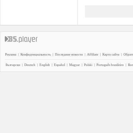
Реклама
|
Конфиденциальность
|
Последние новости
|
Affiliate
|
Карта сайта
|
Обратн
Български
|
Deutsch
|
English
|
Español
|
Magyar
|
Polski
|
Português brasileiro
|
Ro