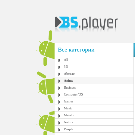
Все категории
All
3D
Abstract
Anime
Business
Computer/OS
Games
Music
Metallic
Nature
People