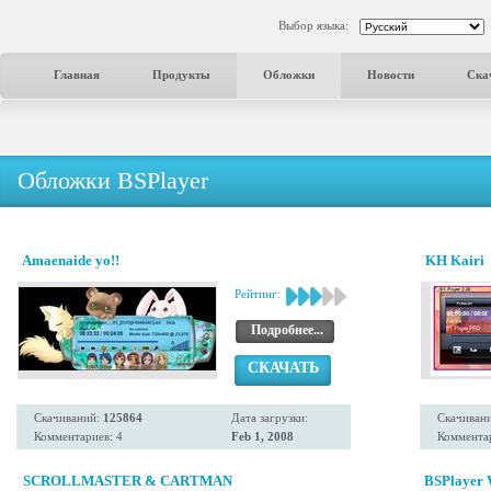
Выбор языка:
Главная
Продукты
Обложки
Новости
Ска
Обложки BSPlayer
Amaenaide yo!!
KH Kairi
Рейтинг:
Подробнее...
СКАЧАТЬ
Скачиваний:
125864
Дата загрузки:
Скачиван
Комментариев: 4
Feb 1, 2008
Комментар
SCROLLMASTER & CARTMAN
BSPlayer 