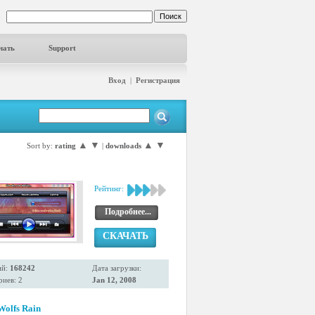
чать
Support
Вход
|
Регистрация
▲
▼
▲
▼
Sort by:
rating
|
downloads
Рейтинг:
Подробнее...
СКАЧАТЬ
ий:
168242
Дата загрузки:
иев: 2
Jan 12, 2008
Wolfs Rain