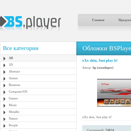
Главная
Продук
Обложки BSPlaye
Все категории
All
xXx skin, Just play it!
3D
Автор:
hp (standuper)
Abstract
Anime
Business
Computer/OS
Games
Music
Metallic
xXx skin, Just play it!
Nature
People
Скачиваний:
74824