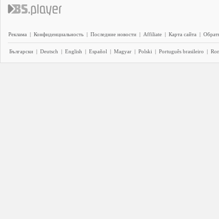
Реклама
|
Конфиденциальность
|
Последние новости
|
Affiliate
|
Карта сайта
|
Обратн
Български
|
Deutsch
|
English
|
Español
|
Magyar
|
Polski
|
Português brasileiro
|
Ro