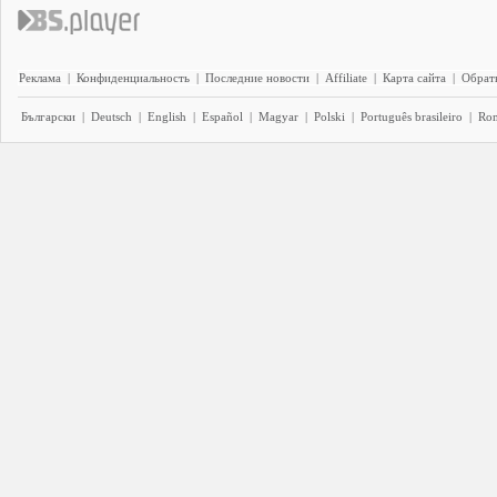
Реклама
|
Конфиденциальность
|
Последние новости
|
Affiliate
|
Карта сайта
|
Обратн
Български
|
Deutsch
|
English
|
Español
|
Magyar
|
Polski
|
Português brasileiro
|
Ro