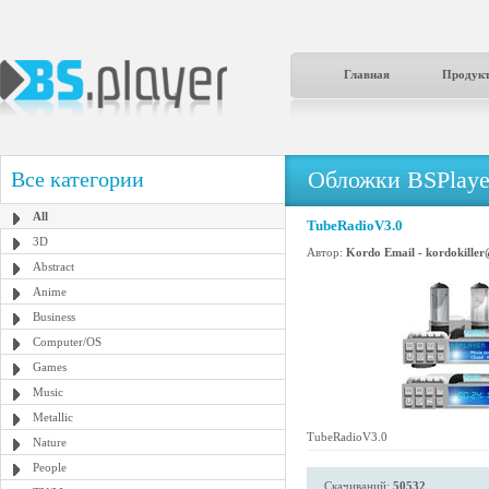
Главная
Продук
Обложки BSPlaye
Все категории
All
TubeRadioV3.0
3D
Автор:
Kordo Email - kordokille
Abstract
Anime
Business
Computer/OS
Games
Music
Metallic
TubeRadioV3.0
Nature
People
Скачиваний:
50532