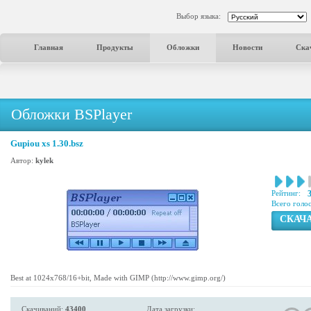
Выбор языка:
Главная
Продукты
Обложки
Новости
Ска
Обложки BSPlayer
Gupiou xs 1.30.bsz
Автор:
kylek
Рейтинг:
Всего голо
СКАЧ
Best at 1024x768/16+bit, Made with GIMP (http://www.gimp.org/)
Скачиваний:
43400
Дата загрузки: