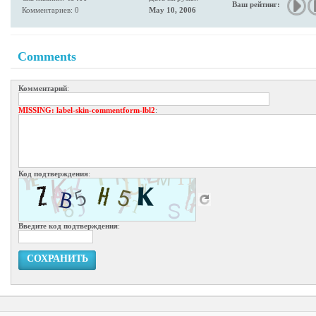
Ваш рейтинг:
Комментариев: 0
May 10, 2006
Comments
Комментарий
:
MISSING
: label-skin-commentform-lbl2
:
Код подтверждения
:
Введите код подтверждения
:
СОХРАНИТЬ