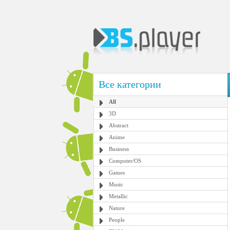
Все категории
All
3D
Abstract
Anime
Business
Computer/OS
Games
Music
Metallic
Nature
People