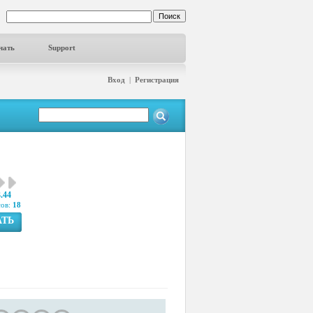
чать
Support
Вход
|
Регистрация
3.44
сов:
18
АТЬ