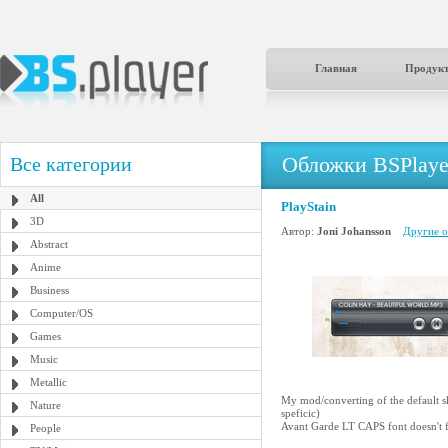
Главная
Продук
Обложки BSPlaye
Все категории
All
PlayStain
3D
Автор:
Joni Johansson
Другие о
Abstract
Anime
Business
Computer/OS
Games
Music
Metallic
My mod/converting of the default s
Nature
speficic)
Avant Garde LT CAPS font doesn't f
People