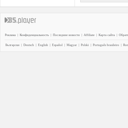
Реклама
|
Конфиденциальность
|
Последние новости
|
Affiliate
|
Карта сайта
|
Обратн
Български
|
Deutsch
|
English
|
Español
|
Magyar
|
Polski
|
Português brasileiro
|
Ro