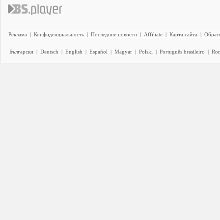
Реклама
|
Конфиденциальность
|
Последние новости
|
Affiliate
|
Карта сайта
|
Обратн
Български
|
Deutsch
|
English
|
Español
|
Magyar
|
Polski
|
Português brasileiro
|
Ro