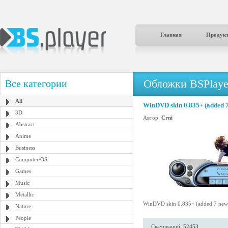
Главная
Продук
Обложки BSPlaye
Все категории
All
WinDVD skin 0.835+ (added 7
3D
Автор:
Crni
Abstract
Anime
Business
Computer/OS
Games
Music
Metallic
WinDVD skin 0.835+ (added 7 new 
Nature
People
Скачиваний:
52453