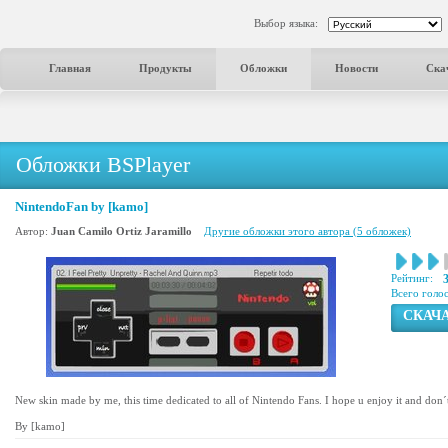
Выбор языка:
Главная
Продукты
Обложки
Новости
Ска
Обложки BSPlayer
NintendoFan by [kamo]
Автор:
Juan Camilo Ortiz Jaramillo
Другие обложки этого автора (5 обложек)
Рейтинг:
Всего голо
СКАЧ
New skin made by me, this time dedicated to all of Nintendo Fans. I hope u enjoy it and don
By [kamo]