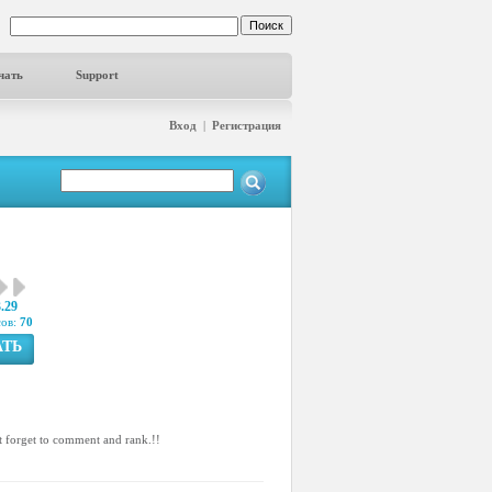
чать
Support
Вход
|
Регистрация
3.29
сов:
70
АТЬ
´t forget to comment and rank.!!