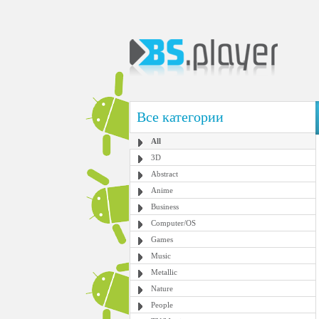
Все категории
All
3D
Abstract
Anime
Business
Computer/OS
Games
Music
Metallic
Nature
People