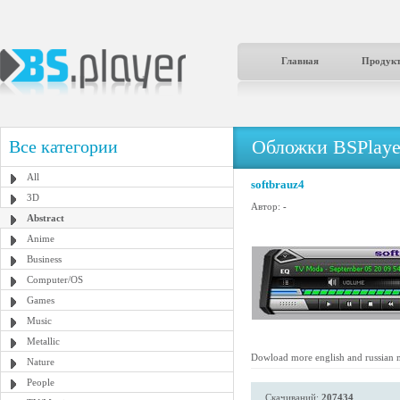
Главная
Продук
Обложки BSPlaye
Все категории
All
softbrauz4
3D
Автор:
-
Abstract
Anime
Business
Computer/OS
Games
Music
Metallic
Dowload more english and russian 
Nature
People
Скачиваний:
207434