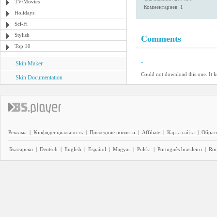
TV/Movies
Комментариев: 1
Holidays
Sci-Fi
Stylish
Comments
Top 10
-
Skin Maker
Could not download this one. It ke
Skin Documentation
Реклама
|
Конфиденциальность
|
Последние новости
|
Affiliate
|
Карта сайта
|
Обратн
Български
|
Deutsch
|
English
|
Español
|
Magyar
|
Polski
|
Português brasileiro
|
Ro