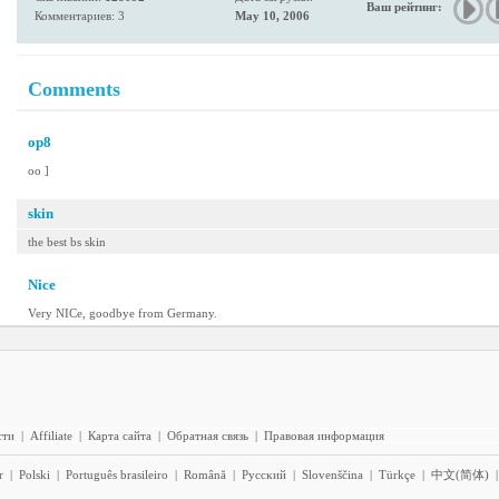
Ваш рейтинг:
Комментариев: 3
May 10, 2006
Comments
op8
oo ]
skin
the best bs skin
Nice
Very NICe, goodbye from Germany.
сти
|
Affiliate
|
Карта сайта
|
Обратная связь
|
Правовая информация
r
|
Polski
|
Português brasileiro
|
Română
|
Pyccĸий
|
Slovenščina
|
Türkçe
|
中文(简体)