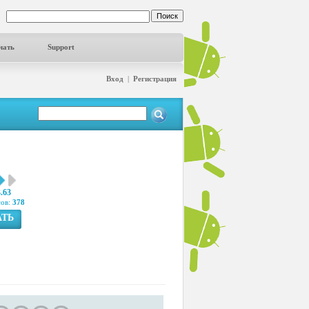
чать
Support
Вход
|
Регистрация
3.63
сов:
378
АТЬ