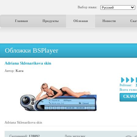
Выбор языка:
Главная
Продукты
Обложки
Новости
Ска
Обложки BSPlayer
Adriana Sklenarikova skin
Автор:
Kara
Рейтинг:
Всего голо
СКАЧ
Adriana Sklenarikova skin
Скачиваний:
128092
Дата загрузки: