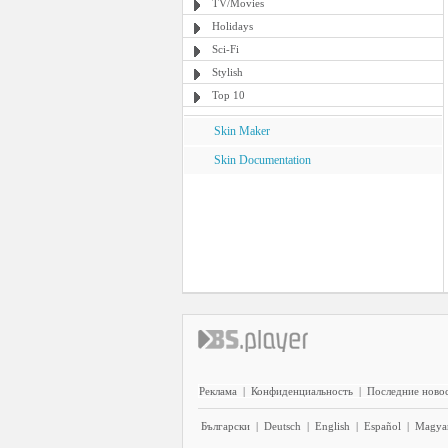
TV/Movies
Holidays
Sci-Fi
Stylish
Top 10
Skin Maker
Skin Documentation
Реклама
|
Конфиденциальность
|
Последние ново
Български
|
Deutsch
|
English
|
Español
|
Magya