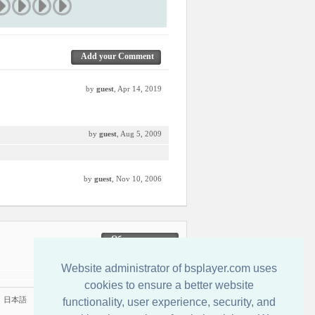
Add your Comment
by
guest
, Apr 14, 2019
by
guest
, Aug 5, 2009
by
guest
, Nov 10, 2006
Обратная связь
Website administrator of bsplayer.com uses
cookies to ensure a better website
|
日本語
functionality, user experience, security, and