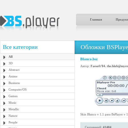
Главная
Продук
Обложки BSPlaye
Все категории
All
Blanco.bsz
3D
Автор:
Faesoft'04. the.blob@myr
Abstract
Anime
Business
Computer/OS
Games
Music
Metallic
Skin Blanco v 1.1 para BsPlayer v 1
Nature
People
Скачиваний:
41404