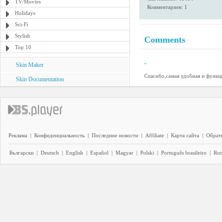
TV/Movies
Комментариев: 1
Holidays
Sci-Fi
Stylish
Comments
Top 10
-
Skin Maker
Спасибо,самая удобная и функц
Skin Documentation
Реклама
|
Конфиденциальность
|
Последние новости
|
Affiliate
|
Карта сайта
|
Обратн
Български
|
Deutsch
|
English
|
Español
|
Magyar
|
Polski
|
Português brasileiro
|
Ro