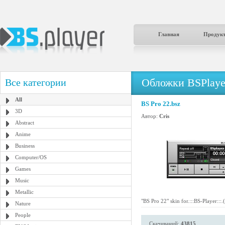
Главная
Продук
Обложки BSPlaye
Все категории
All
BS Pro 22.bsz
3D
Автор:
Cris
Abstract
Anime
Business
Computer/OS
Games
Music
Metallic
"BS Pro 22" skin for.:::BS-Player::
Nature
People
Скачиваний:
43815