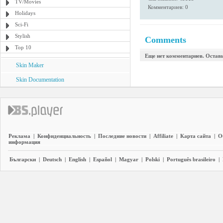
TV/Movies
Комментариев: 0
Holidays
Sci-Fi
Stylish
Comments
Top 10
Еще нет комментариев. Остав
Skin Maker
Skin Documentation
Реклама
|
Конфиденциальность
|
Последние новости
|
Affiliate
|
Карта сайта
|
О
информация
Български
|
Deutsch
|
English
|
Español
|
Magyar
|
Polski
|
Português brasileiro
|