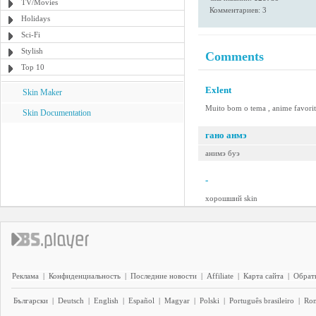
TV/Movies
Комментариев: 3
Holidays
Sci-Fi
Stylish
Comments
Top 10
Exlent
Skin Maker
Muito bom o tema , anime favorito 
Skin Documentation
гано анмэ
анимэ буэ
-
хорошший skin
Реклама
|
Конфиденциальность
|
Последние новости
|
Affiliate
|
Карта сайта
|
Обратн
Български
|
Deutsch
|
English
|
Español
|
Magyar
|
Polski
|
Português brasileiro
|
Ro