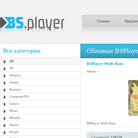
Главная
Продук
Обложки BSPlaye
Все категории
All
BSPlayer Wolfs Rain
3D
Автор:
-
Abstract
Anime
Business
Computer/OS
Games
Music
Metallic
BSPlayer Wolfs Rain
Nature
People
Скачиваний:
128759