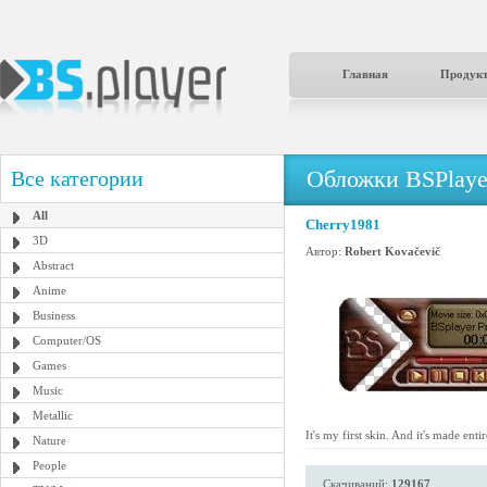
Главная
Продук
Обложки BSPlaye
Все категории
All
Cherry1981
3D
Автор:
Robert Kovačevič
Abstract
Anime
Business
Computer/OS
Games
Music
Metallic
It's my first skin. And it's made ent
Nature
People
Скачиваний:
129167