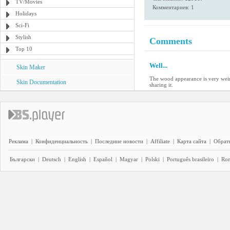
TV/Movies
Комментариев: 1
Holidays
Sci-Fi
Stylish
Comments
Top 10
Well...
Skin Maker
The wood appearance is very weird,
Skin Documentation
sharing it.
Реклама
|
Конфиденциальность
|
Последние новости
|
Affiliate
|
Карта сайта
|
Обратн
Български
|
Deutsch
|
English
|
Español
|
Magyar
|
Polski
|
Português brasileiro
|
Ro