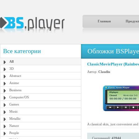
Главная
Продук
Обложки BSPlaye
Все категории
All
ClassicMoviePlayer (Rainbow
3D
Автор:
Claudiu
Abstract
Anime
Business
Computer/OS
Games
Music
Metallic
A classical skin, just convenient and
Nature
People
Скачиваний:
43944