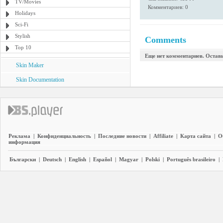
TV/Movies
Комментариев: 0
Holidays
Sci-Fi
Stylish
Comments
Top 10
Еще нет комментариев. Остав
Skin Maker
Skin Documentation
Реклама
|
Конфиденциальность
|
Последние новости
|
Affiliate
|
Карта сайта
|
О
информация
Български
|
Deutsch
|
English
|
Español
|
Magyar
|
Polski
|
Português brasileiro
|