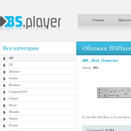
Главная
Продук
Обложки BSPlaye
Все категории
All
dRL_Real_iTunes.bsz
3D
Автор:
dRL
Abstract
Anime
Business
Computer/OS
Games
Music
Metallic
If you like this skin, or if you have
Nature
People
Скачиваний:
41384