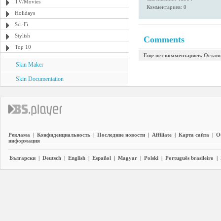
TV/Movies
Комментариев: 0
Holidays
Sci-Fi
Stylish
Comments
Top 10
Еще нет комментариев. Остав
Skin Maker
Skin Documentation
Реклама
|
Конфиденциальность
|
Последние новости
|
Affiliate
|
Карта сайта
|
О
информация
Български
|
Deutsch
|
English
|
Español
|
Magyar
|
Polski
|
Português brasileiro
|