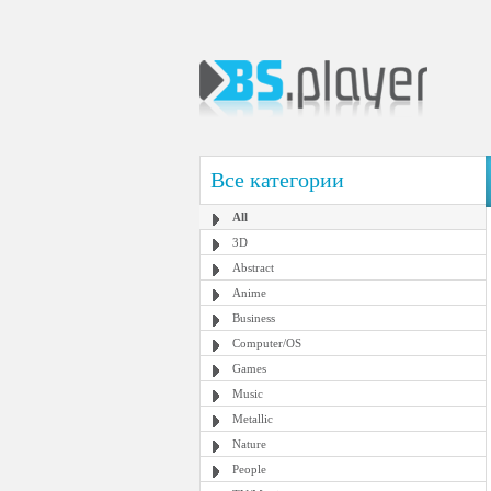
Все категории
All
3D
Abstract
Anime
Business
Computer/OS
Games
Music
Metallic
Nature
People