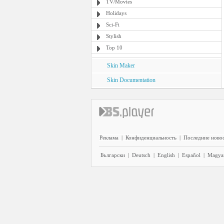
TV/Movies
Holidays
Sci-Fi
Stylish
Top 10
Skin Maker
Skin Documentation
Реклама
|
Конфиденциальность
|
Последние ново
Български
|
Deutsch
|
English
|
Español
|
Magya