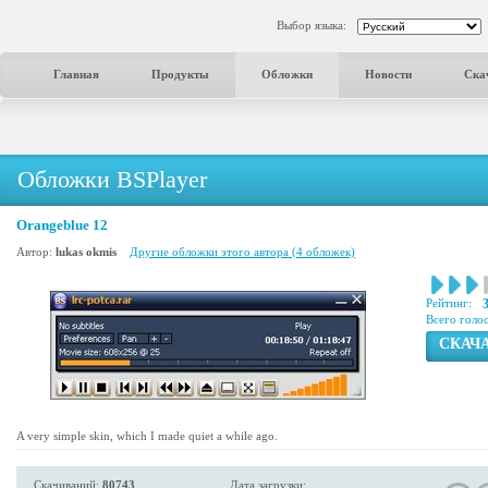
Выбор языка:
Главная
Продукты
Обложки
Новости
Ска
Обложки BSPlayer
Orangeblue 12
Автор:
lukas okmis
Другие обложки этого автора (4 обложек)
Рейтинг:
Всего голо
СКАЧ
A very simple skin, which I made quiet a while ago.
Скачиваний:
80743
Дата загрузки: