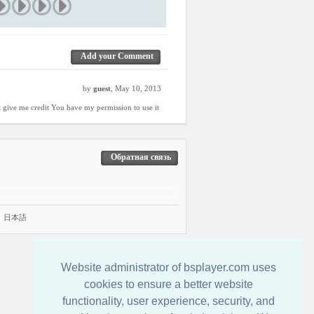
Add your Comment
by
guest
, May 10, 2013
t give me credit You have my permission to use it
Обратная связь
|
日本語
Website administrator of bsplayer.com uses
cookies to ensure a better website
functionality, user experience, security, and