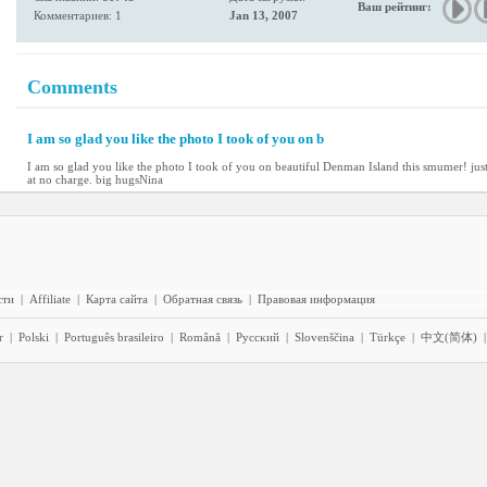
Ваш рейтинг:
Комментариев: 1
Jan 13, 2007
Comments
I am so glad you like the photo I took of you on b
I am so glad you like the photo I took of you on beautiful Denman Island this smumer! jus
at no charge. big hugsNina
сти
|
Affiliate
|
Карта сайта
|
Обратная связь
|
Правовая информация
r
|
Polski
|
Português brasileiro
|
Română
|
Pyccĸий
|
Slovenščina
|
Türkçe
|
中文(简体)