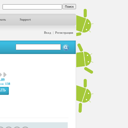
чать
Support
Вход
|
Регистрация
3.09
сов:
138
АТЬ